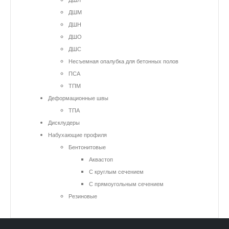
ДШЛ
ДШМ
ДШН
ДШО
ДШС
Несъемная опалубка для бетонных полов
ПСА
ТПМ
Деформационные швы
ТПА
Дисклудеры
Набухающие профиля
Бентонитовые
Аквастоп
С круглым сечением
С прямоугольным сечением
Резиновые