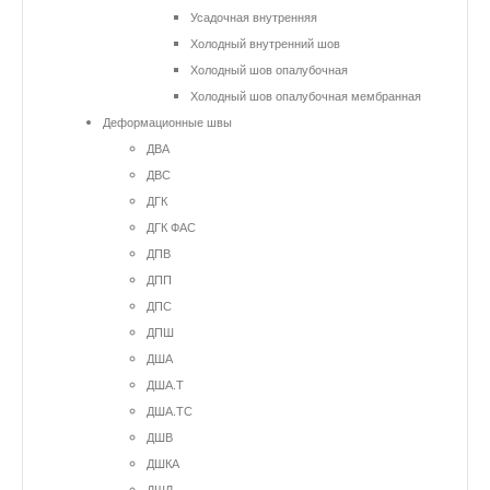
Усадочная внутренняя
Холодный внутренний шов
Холодный шов опалубочная
Холодный шов опалубочная мембранная
Деформационные швы
ДВА
ДВС
ДГК
ДГК ФАС
ДПВ
ДПП
ДПС
ДПШ
ДША
ДША.Т
ДША.ТС
ДШВ
ДШКА