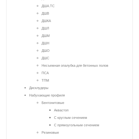
ДША.ТС
ДШВ
ДШКА
ДШЛ
ДШМ
ДШН
ДШО
ДШС
Несъемная опалубка для бетонных полов
ПСА
ТПМ
Дисклудеры
Набухающие профиля
Бентонитовые
Аквастоп
С круглым сечением
С прямоугольным сечением
Резиновые