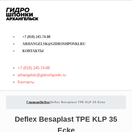
+7 (818) 245-74-88
ARHANGELSK@GIDROSHPONKI.RU
КОНТАКТЫ
+7 (818) 245-74-88
arhangelsk@gidroshponki.ru
Контакты
Главная
Deflex
Deflex Besaplast TPE KLP 35 Ecke
Deflex Besaplast TPE KLP 35
Ecke