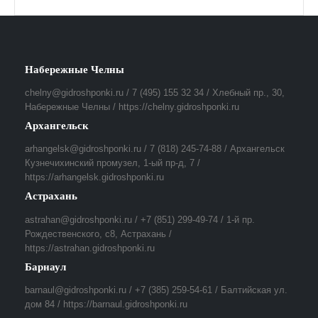
Набережные Челны
chelny@gidroshponki.ru / 7 (495) 155 32 34 / Хлебный пр., 30,
Набережные Челны / https://chelny.gidroshponki.ru
Архангельск
arhangelsk@gidroshponki.ru / 7 (818) 245-74-88 / Архангельск
Кузнечихинский промузел, 1-ый пр-д, 7 /
https://arhangelsk.gidroshponki.ru
Астрахань
astrahan@gidroshponki.ru / +7 (851) 299-49-74 / 1-й пр.
Рождественского, с8, Астрахань /
https://astrahan.gidroshponki.ru
Барнаул
barnaul@gidroshponki.ru / +7 (385) 259-54-61 / Балтийская ул.
дом 84 / https://barnaul.gidroshponki.ru