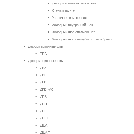
Деформационная ремонтная
Стена в грунте
Усадочная внутренняя
Холодный внутренний шов
Холодный шов опалубочная
Холодный шов опалубочная мембранная
Деформационные швы
ТПА
Деформационные швы
ДВА
ДВС
ДГК
ДГК ФАС
ДПВ
ДПП
ДПС
ДПШ
ДША
ДША.Т