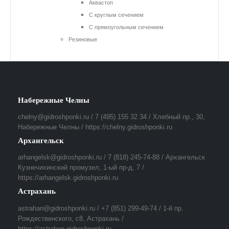
Аквастоп
С круглым сечением
С прямоугольным сечением
Резиновые
Набережные Челны
chelny@gidroshponki.ru / 7 (495) 155 32 34 / Хлебный пр., 30,
Набережные Челны / https://chelny.gidroshponki.ru
Архангельск
arhangelsk@gidroshponki.ru / 7 (818) 245-74-88 / Архангельск
Кузнечихинский промузел, 1-ый пр-д, 7 /
https://arhangelsk.gidroshponki.ru
Астрахань
astrahan@gidroshponki.ru / +7 (851) 299-49-74 / 1-й пр.
Рождественского, с8, Астрахань /
https://astrahan.gidroshponki.ru