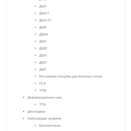
ДША
ДША.Т
ДША.ТС
ДШВ
ДШКА
ДШЛ
ДШМ
ДШН
ДШО
ДШС
Несъемная опалубка для бетонных полов
ПСА
ТПМ
Деформационные швы
ТПА
Дисклудеры
Набухающие профиля
Бентонитовые