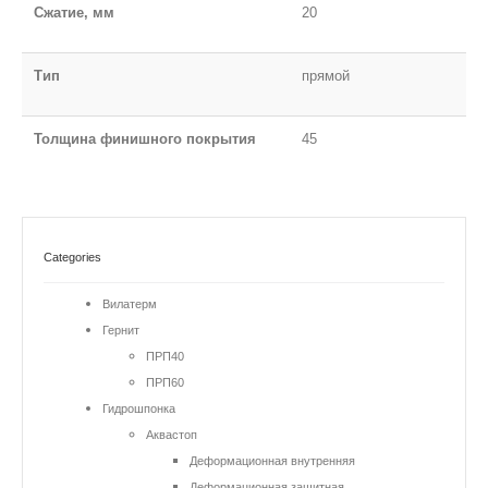
Сжатие, мм
20
Тип
прямой
Толщина финишного покрытия
45
Categories
Вилатерм
Гернит
ПРП40
ПРП60
Гидрошпонка
Аквастоп
Деформационная внутренняя
Деформационная защитная