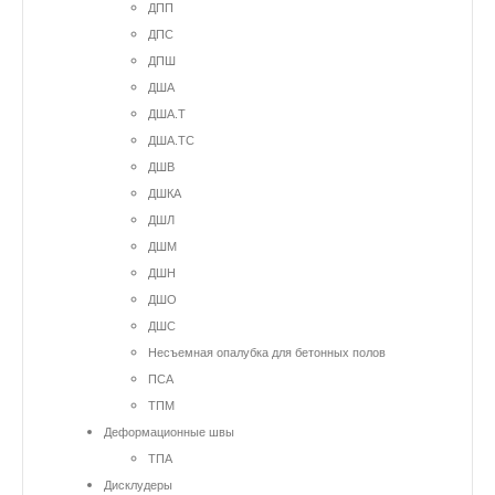
ДПП
ДПС
ДПШ
ДША
ДША.Т
ДША.ТС
ДШВ
ДШКА
ДШЛ
ДШМ
ДШН
ДШО
ДШС
Несъемная опалубка для бетонных полов
ПСА
ТПМ
Деформационные швы
ТПА
Дисклудеры