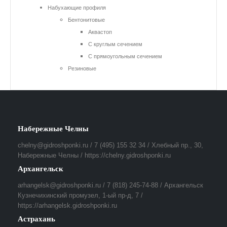
Набухающие профиля
Бентонитовые
Аквастоп
С круглым сечением
С прямоугольным сечением
Резиновые
Набережные Челны
chelny@gidroshponki.ru / 7 (495) 155 32 34 / Хлебный пр., 30,
Набережные Челны / https://chelny.gidroshponki.ru
Архангельск
arhangelsk@gidroshponki.ru / 7 (818) 245-74-88 / Архангельск
Кузнечихинский промузел, 1-ый пр-д, 7 /
https://arhangelsk.gidroshponki.ru
Астрахань