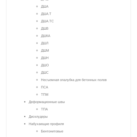
ДША
ДША.Т
ДША.ТС
ДШВ
ДШКА
ДШЛ
ДШМ
ДШН
ДШО
ДШС
Несъемная опалубка для бетонных полов
ПСА
ТПМ
Деформационные швы
ТПА
Дисклудеры
Набухающие профиля
Бентонитовые