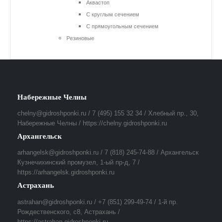
Аквастоп
С круглым сечением
С прямоугольным сечением
Резиновые
Набережные Челны
chelny@gidroshponki.ru / 7 (495) 155 32 34 / Хлебный пр., 30,
Набережные Челны / https://chelny.gidroshponki.ru
Архангельск
arhangelsk@gidroshponki.ru / 7 (818) 245-74-88 / Архангельск
Кузнечихинский промузел, 1-ый пр-д, 7 /
https://arhangelsk.gidroshponki.ru
Астрахань
astrahan@gidroshponki.ru / +7 (851) 299-49-74 / 1-й пр.
Рождественского, с8, Астрахань /
https://astrahan.gidroshponki.ru