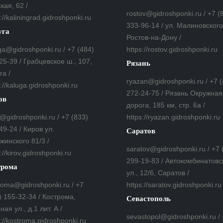
кая, 62 /
rostov@gidroshponki.ru / +7 (
://kaliningrad.gidroshponki.ru
333-96-14 / ул. Малиновского,
уга
Ростов-на-Дону /
ga@gidroshponki.ru / +7 (484)
https://rostov.gidroshponki.ru
25-39 / Грабцевское ш., 107,
Рязань
га /
ryazan@gidroshponki.ru / +7 
s://kaluga.gidroshponki.ru
272-24-75 / Рязань Окружная
ов
дорога, 185 км, стр. 6а /
v@gidroshponki.ru / +7 (833)
https://ryazan.gidroshponki.ru
49-24 / Киров ул.
Саратов
жинского 81/3 /
saratov@gidroshponki.ru / +7 
://kirov.gidroshponki.ru
299-19-83 / Автокомбинатовс
трома
ул., 12/6, Саратов /
roma@gidroshponki.ru / +7
https://saratov.gidroshponki.ru
) 155-32-34 / Кострома,
Севастополь
ная ул., д.1 лит. А /
sevastopol@gidroshponki.ru /
s://kostroma.gidroshponki.ru