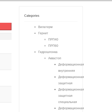
Categories
Вилатерм
Гернит
ПРП40
ПРП60
Гидрошпонка
Аквастоп
Деформационная
внутренняя
Деформационная
защитная
Деформационная
защитная
специальная
Деформационная