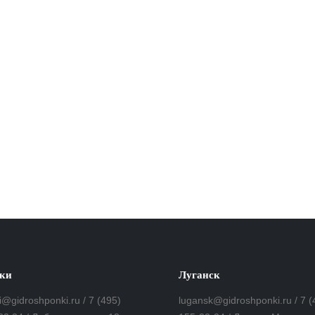
ки
Луганск
i@gidroshponki.ru / 7 (495)
lugansk@gidroshponki.ru / 7 (