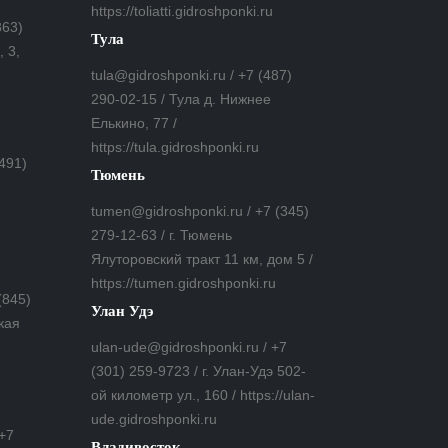
https://toliatti.gidroshponki.ru
863)
Тула
 3,
tula@gidroshponki.ru / +7 (487)
290-02-15 / Тула д. Нижнее
Елькино, 77 /
https://tula.gidroshponki.ru
(491)
Тюмень
tumen@gidroshponki.ru / +7 (345)
279-12-63 / г. Тюмень
Ялуторовский тракт 11 км, дом 5 /
https://tumen.gidroshponki.ru
(845)
Улан Удэ
кая
ulan-ude@gidroshponki.ru / +7
(301) 259-9723 / г. Улан-Удэ 502-
ой километр ул., 160 / https://ulan-
ude.gidroshponki.ru
 +7
Владивосток