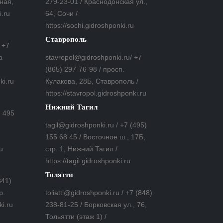
ная,
279-23-01 / Краснодонская ул.,
i.ru
64, Сочи /
https://sochi.gidroshponki.ru
Ставрополь
 +7
а
stavropol@gidroshponki.ru/ +7
(865) 297-76-98 / просп.
ki.ru
Кулакова, 28Б, Ставрополь /
https://stavropol.gidroshponki.ru
Нижний Тагил
7 495
tagil@gidroshponki.ru / +7 (495)
155 68 45 / Восточное ш., 17Б,
u
стр. 1, Нижний Тагил /
https://tagil.gidroshponki.ru
Толятти
841)
р.
toliatti@gidroshponki.ru / +7 (848)
ki.ru
238-81-25 / Борковская ул., 76,
Тольятти (этаж 1) /