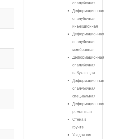
опалубочная
Деформационная
опалубочная
инъекционная
Деформационная
опалубочная
мембранная
Деформационная
опалубочная
набухающая
Деформационная
опалубочная
специальная
Деформационная
ремонтная
Стена в
грунте
Усадочная