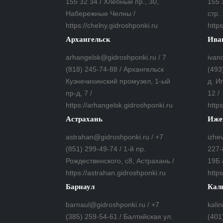
155 32 34 / Хлебный пр., 30,
155 
Набережные Челны /
стр. 
https://chelny.gidroshponki.ru
https
Архангельск
Ива
arhangelsk@gidroshponki.ru / 7
ivan
(818) 245-74-88 / Архангельск
(493
Кузнечихинский промузел, 1-ый
д. И
пр-д, 7 /
12 /
https://arhangelsk.gidroshponki.ru
https
Астрахань
Иже
astrahan@gidroshponki.ru / +7
izhe
(851) 299-49-74 / 1-й пр.
227-
Рождественского, с8, Астрахань /
19Б 
https://astrahan.gidroshponki.ru
https
Барнаул
Кал
barnaul@gidroshponki.ru / +7
kali
(385) 259-54-61 / Балтийская ул.
(401