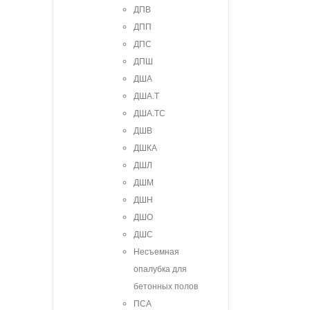
ДПВ
ДПП
ДПС
ДПШ
ДША
ДША.Т
ДША.ТС
ДШВ
ДШКА
ДШЛ
ДШМ
ДШН
ДШО
ДШС
Несъемная
опалубка для
бетонных полов
ПСА