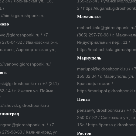
32 34 / Лобненская ул., 18,
155-32-34 / Луганск Молодеж
1 /
2 / https://lugansk.gidroshponk
://himki.gidroshponki.ru
Махачкала
ново
mahachkala@gidroshponki.ru/
ovo@gidroshponki.ru / +7
(865) 297-76-98 / г. Махачкал
) 270-04-32 / Ивановский р-н,
Индустриальный пер., 11 /
гнатово, Аэропортовская ул.,
https://mahachkala.gidroshpon
Мариуполь
://ivanovo.gidroshponki.ru/
mariupol@gidroshponki.ru / +
вск
155 32 34 / г. Мариуполь, ул.
vsk@gidroshponki.ru / +7 (341)
Краснофлотская /
82-14 / г. Ижевск ул. Пойма,
https://mariupol.gidroshponki.r
/
Пенза
://izhevsk.gidroshponki.ru
penza@gidroshponki.ru / +7 (
ининград
250-07-82 / Совхозная ул., ст
ningrad@gidroshponki.ru / +7
15л / https://penza.gidroshpon
) 279-98-69 / Калининград ул.
Ростов