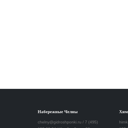
Набережные Челны
Хим
chelny@gidroshponki.ru / 7 (495)
himk