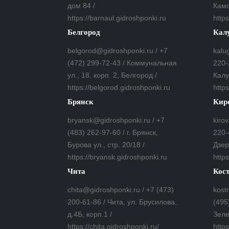
дом 84 /
Камс
https://barnaul.gidroshponki.ru
https
Белгород
Кал
belgorod@gidroshponki.ru / +7
kalu
(472) 299-72-43 / Коммунальная
220-
ул., 18, корп. 2, Белгород /
Калу
https://belgorod.gidroshponki.ru
http
Брянск
Кир
bryansk@gidroshponki.ru / +7
kiro
(483) 262-97-60 / г. Брянск,
220-
Бурова ул., стр. 20/18 /
Дзер
https://bryansk.gidroshponki.ru
https
Чита
Кос
chita@gidroshponki.ru / +7 (473)
kost
200-61-86 / Чита, ул. Брусилова,
(495
д.4Б, корп.1 /
Зеле
https://chita.gidroshponki.ru/
http