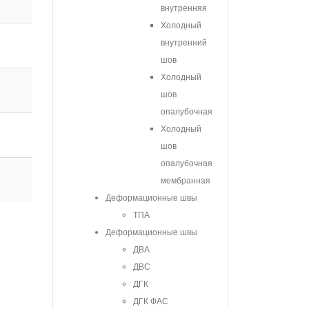
внутренняя
Холодный
внутренний
шов
Холодный
шов
опалубочная
Холодный
шов
опалубочная
мембранная
Деформационные швы
ТПА
Деформационные швы
ДВА
ДВС
ДГК
ДГК ФАС