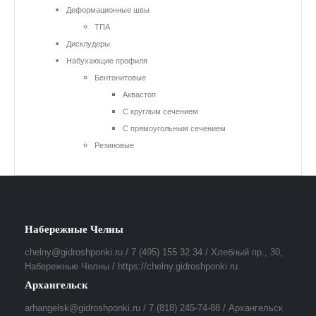
Деформационные швы
ТПА
Дисклудеры
Набухающие профиля
Бентонитовые
Аквастоп
С круглым сечением
С прямоугольным сечением
Резиновые
Набережные Челны
chelny@gidroshponki.ru / 7 (495) 155 32 34 / Хлебный пр., 30,
Набережные Челны / https://chelny.gidroshponki.ru
Архангельск
arhangelsk@gidroshponki.ru / 7 (818) 245-74-88 / Архангельск