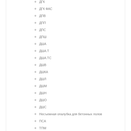
ДГК
ДГК ФАС
ДПВ
ДПП
ДПС
ДПШ
ДША
ДША.Т
ДША.ТС
ДШВ
ДШКА
ДШЛ
ДШМ
ДШН
ДШО
ДШС
Несъемная опалубка для бетонных полов
ПСА
ТПМ