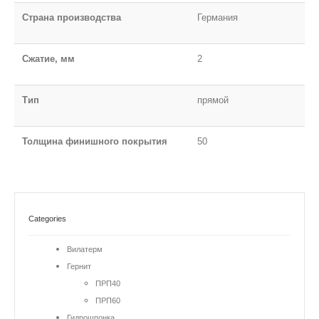
Страна производства
Германия
Сжатие, мм
2
Тип
прямой
Толщина финишного покрытия
50
Categories
Вилатерм
Гернит
ПРП40
ПРП60
Гидрошпонка