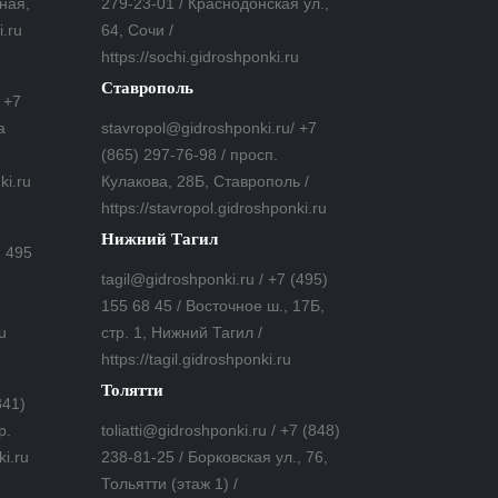
ная,
279-23-01 / Краснодонская ул.,
i.ru
64, Сочи /
https://sochi.gidroshponki.ru
Ставрополь
 +7
а
stavropol@gidroshponki.ru/ +7
(865) 297-76-98 / просп.
ki.ru
Кулакова, 28Б, Ставрополь /
https://stavropol.gidroshponki.ru
Нижний Тагил
7 495
tagil@gidroshponki.ru / +7 (495)
155 68 45 / Восточное ш., 17Б,
u
стр. 1, Нижний Тагил /
https://tagil.gidroshponki.ru
Толятти
841)
р.
toliatti@gidroshponki.ru / +7 (848)
ki.ru
238-81-25 / Борковская ул., 76,
Тольятти (этаж 1) /