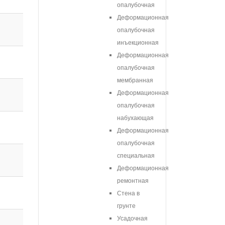
опалубочная
Деформационная
опалубочная
инъекционная
Деформационная
опалубочная
мембранная
Деформационная
опалубочная
набухающая
Деформационная
опалубочная
специальная
Деформационная
ремонтная
Стена в
грунте
Усадочная