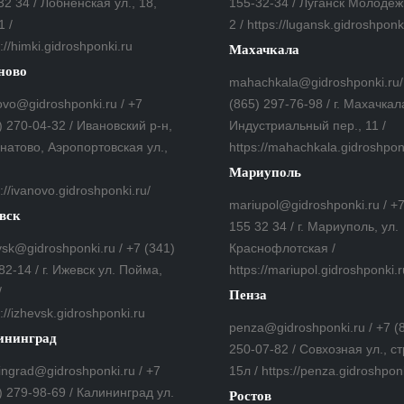
32 34 / Лобненская ул., 18,
155-32-34 / Луганск Молодеж
1 /
2 / https://lugansk.gidroshponk
://himki.gidroshponki.ru
Махачкала
ново
mahachkala@gidroshponki.ru/
ovo@gidroshponki.ru / +7
(865) 297-76-98 / г. Махачкал
) 270-04-32 / Ивановский р-н,
Индустриальный пер., 11 /
гнатово, Аэропортовская ул.,
https://mahachkala.gidroshpon
Мариуполь
://ivanovo.gidroshponki.ru/
mariupol@gidroshponki.ru / +
вск
155 32 34 / г. Мариуполь, ул.
vsk@gidroshponki.ru / +7 (341)
Краснофлотская /
82-14 / г. Ижевск ул. Пойма,
https://mariupol.gidroshponki.r
/
Пенза
://izhevsk.gidroshponki.ru
penza@gidroshponki.ru / +7 (
ининград
250-07-82 / Совхозная ул., ст
ningrad@gidroshponki.ru / +7
15л / https://penza.gidroshpon
) 279-98-69 / Калининград ул.
Ростов