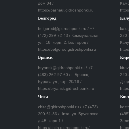
дом 84 /
Камс
https://barnaul.gidroshponki.ru
https
Белгород
Кал
belgorod@gidroshponki.ru / +7
kalu
(472) 299-72-43 / Коммунальная
220-
ул., 18, корп. 2, Белгород /
Калу
https://belgorod.gidroshponki.ru
http
Брянск
Кир
bryansk@gidroshponki.ru / +7
kiro
(483) 262-97-60 / г. Брянск,
220-
Бурова ул., стр. 20/18 /
Дзер
https://bryansk.gidroshponki.ru
https
Чита
Кос
chita@gidroshponki.ru / +7 (473)
kost
200-61-86 / Чита, ул. Брусилова,
(495
д.4Б, корп.1 /
Зеле
https://chita.gidroshponki.ru/
http