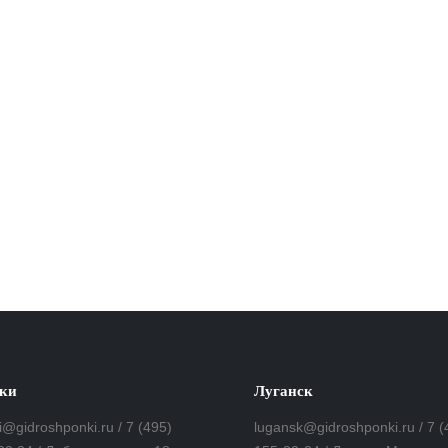
ки
Луганск
i@gidroshponki.ru / 7 (495)
lugansk@gidroshponki.ru / 7 (