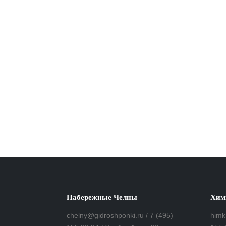
Набережные Челны
Хим
chelny@gidroshponki.ru / 7 (495)
himk