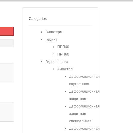
Categories
Вилатерм
Гернит
ПРП40
ПРП60
Гидрошпонка
Аквастоп
Деформационная
внутренняя
Деформационная
защитная
Деформационная
защитная
специальная
Деформационная