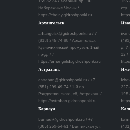
155 32 34 / Хлебный пр., 30,
155 
Набережные Челны /
стр. 
https://chelny.gidroshponki.ru
https
Архангельск
Ива
arhangelsk@gidroshponki.ru / 7
ivan
(818) 245-74-88 / Архангельск
(493
Кузнечихинский промузел, 1-ый
д. И
пр-д, 7 /
12 /
https://arhangelsk.gidroshponki.ru
https
Астрахань
Иже
astrahan@gidroshponki.ru / +7
izhe
(851) 299-49-74 / 1-й пр.
227-
Рождественского, с8, Астрахань /
19Б 
https://astrahan.gidroshponki.ru
https
Барнаул
Кал
barnaul@gidroshponki.ru / +7
kali
(385) 259-54-61 / Балтийская ул.
(401