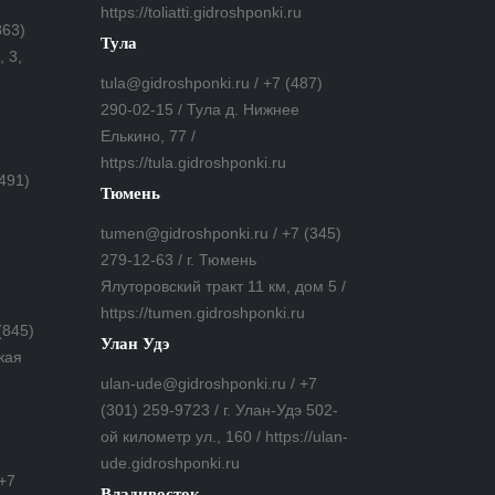
https://toliatti.gidroshponki.ru
863)
Тула
 3,
tula@gidroshponki.ru / +7 (487)
290-02-15 / Тула д. Нижнее
Елькино, 77 /
https://tula.gidroshponki.ru
(491)
Тюмень
tumen@gidroshponki.ru / +7 (345)
279-12-63 / г. Тюмень
Ялуторовский тракт 11 км, дом 5 /
https://tumen.gidroshponki.ru
(845)
Улан Удэ
кая
ulan-ude@gidroshponki.ru / +7
(301) 259-9723 / г. Улан-Удэ 502-
ой километр ул., 160 / https://ulan-
ude.gidroshponki.ru
 +7
Владивосток