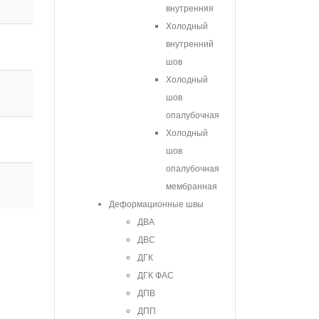
внутренняя
Холодный
внутренний
шов
Холодный
шов
опалубочная
Холодный
шов
опалубочная
мембранная
Деформационные швы
ДВА
ДВС
ДГК
ДГК ФАС
ДПВ
ДПП