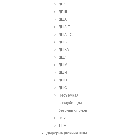
ДПС
ДПШ
ДША
ДША.Т
ДША.ТС
ДШВ
ДШКА
ДШЛ
ДШМ
ДШН
ДШО
ДШС
Несъемная
опалубка для
бетонных полов
ПСА
ТПМ
Деформационные швы