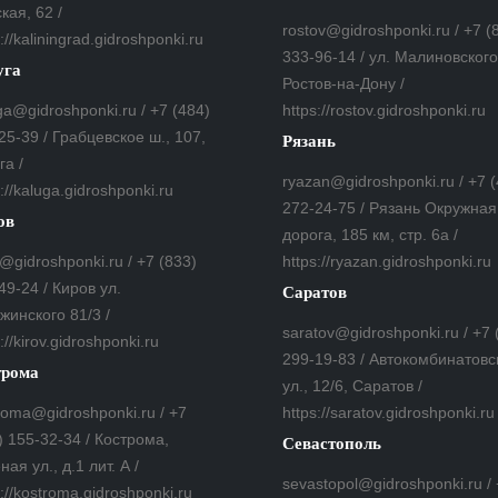
кая, 62 /
rostov@gidroshponki.ru / +7 (
://kaliningrad.gidroshponki.ru
333-96-14 / ул. Малиновского,
уга
Ростов-на-Дону /
ga@gidroshponki.ru / +7 (484)
https://rostov.gidroshponki.ru
25-39 / Грабцевское ш., 107,
Рязань
га /
ryazan@gidroshponki.ru / +7 
s://kaluga.gidroshponki.ru
272-24-75 / Рязань Окружная
ов
дорога, 185 км, стр. 6а /
v@gidroshponki.ru / +7 (833)
https://ryazan.gidroshponki.ru
49-24 / Киров ул.
Саратов
жинского 81/3 /
saratov@gidroshponki.ru / +7 
://kirov.gidroshponki.ru
299-19-83 / Автокомбинатовс
трома
ул., 12/6, Саратов /
roma@gidroshponki.ru / +7
https://saratov.gidroshponki.ru
) 155-32-34 / Кострома,
Севастополь
ная ул., д.1 лит. А /
sevastopol@gidroshponki.ru /
s://kostroma.gidroshponki.ru