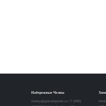
Набережные Челны
Хим
chelny@gidroshponki.ru / 7 (495)
himk