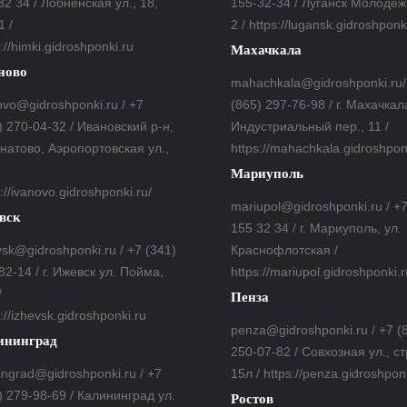
32 34 / Лобненская ул., 18,
155-32-34 / Луганск Молодеж
1 /
2 / https://lugansk.gidroshponk
://himki.gidroshponki.ru
Махачкала
ново
mahachkala@gidroshponki.ru/
ovo@gidroshponki.ru / +7
(865) 297-76-98 / г. Махачкал
) 270-04-32 / Ивановский р-н,
Индустриальный пер., 11 /
гнатово, Аэропортовская ул.,
https://mahachkala.gidroshpon
Мариуполь
://ivanovo.gidroshponki.ru/
mariupol@gidroshponki.ru / +
вск
155 32 34 / г. Мариуполь, ул.
vsk@gidroshponki.ru / +7 (341)
Краснофлотская /
82-14 / г. Ижевск ул. Пойма,
https://mariupol.gidroshponki.r
/
Пенза
://izhevsk.gidroshponki.ru
penza@gidroshponki.ru / +7 (
ининград
250-07-82 / Совхозная ул., ст
ningrad@gidroshponki.ru / +7
15л / https://penza.gidroshpon
) 279-98-69 / Калининград ул.
Ростов