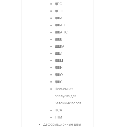
ДПС
ДПШ
ДША
ДША.Т
ДША.ТС
ДШВ
ДШКА
ДШЛ
ДШМ
ДШН
ДШО
ДШС
Несъемная
опалубка для
бетонных полов
ПСА
ТПМ
Деформационные швы