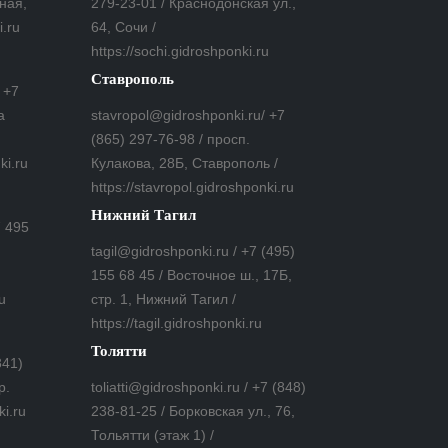
ная,
279-23-01 / Краснодонская ул.,
i.ru
64, Сочи /
https://sochi.gidroshponki.ru
Ставрополь
 +7
а
stavropol@gidroshponki.ru/ +7
(865) 297-76-98 / просп.
ki.ru
Кулакова, 28Б, Ставрополь /
https://stavropol.gidroshponki.ru
Нижний Тагил
7 495
tagil@gidroshponki.ru / +7 (495)
155 68 45 / Восточное ш., 17Б,
u
стр. 1, Нижний Тагил /
https://tagil.gidroshponki.ru
Толятти
841)
р.
toliatti@gidroshponki.ru / +7 (848)
ki.ru
238-81-25 / Борковская ул., 76,
Тольятти (этаж 1) /