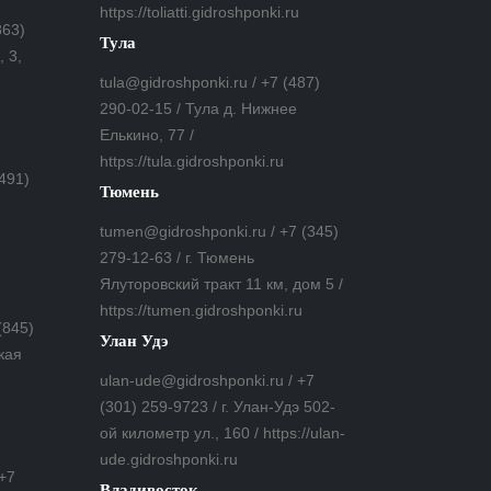
https://toliatti.gidroshponki.ru
863)
Тула
 3,
tula@gidroshponki.ru / +7 (487)
290-02-15 / Тула д. Нижнее
Елькино, 77 /
https://tula.gidroshponki.ru
(491)
Тюмень
tumen@gidroshponki.ru / +7 (345)
279-12-63 / г. Тюмень
Ялуторовский тракт 11 км, дом 5 /
https://tumen.gidroshponki.ru
(845)
Улан Удэ
кая
ulan-ude@gidroshponki.ru / +7
(301) 259-9723 / г. Улан-Удэ 502-
ой километр ул., 160 / https://ulan-
ude.gidroshponki.ru
 +7
Владивосток