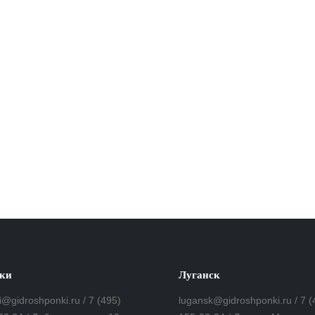
ки
Луганск
i@gidroshponki.ru / 7 (495)
lugansk@gidroshponki.ru / 7 (