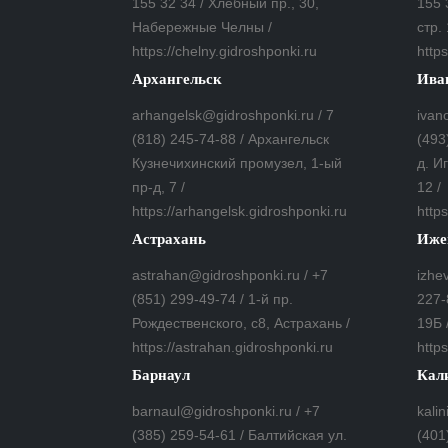
155 32 34 / Хлебный пр., 30,
155 
Набережные Челны /
стр. 
https://chelny.gidroshponki.ru
https
Архангельск
Ива
arhangelsk@gidroshponki.ru / 7
ivan
(818) 245-74-88 / Архангельск
(493
Кузнечихинский промузел, 1-ый
д. И
пр-д, 7 /
12 /
https://arhangelsk.gidroshponki.ru
https
Астрахань
Иже
astrahan@gidroshponki.ru / +7
izhe
(851) 299-49-74 / 1-й пр.
227-
Рождественского, с8, Астрахань /
19Б 
https://astrahan.gidroshponki.ru
https
Барнаул
Кал
barnaul@gidroshponki.ru / +7
kali
(385) 259-54-61 / Балтийская ул.
(401