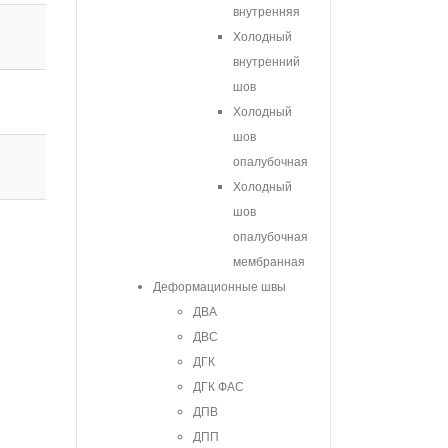
внутренняя
Холодный
внутренний
шов
Холодный
шов
опалубочная
Холодный
шов
опалубочная
мембранная
Деформационные швы
ДВА
ДВС
ДГК
ДГК ФАС
ДПВ
ДПП