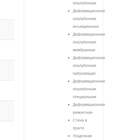
опалубочная
Деформационная
опалубочная
инъекционная
Деформационная
опалубочная
мембранная
Деформационная
опалубочная
набухающая
Деформационная
опалубочная
специальная
Деформационная
ремонтная
Стена в
грунте
Усадочная