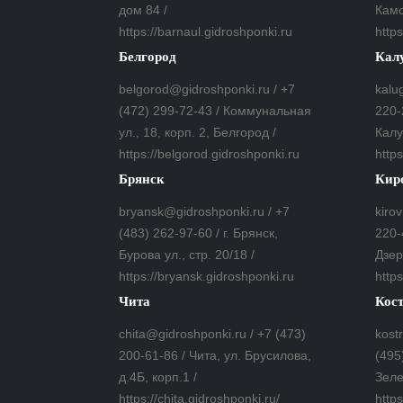
дом 84 /
Камс
https://barnaul.gidroshponki.ru
https
Белгород
Кал
belgorod@gidroshponki.ru / +7
kalu
(472) 299-72-43 / Коммунальная
220-
ул., 18, корп. 2, Белгород /
Калу
https://belgorod.gidroshponki.ru
http
Брянск
Кир
bryansk@gidroshponki.ru / +7
kiro
(483) 262-97-60 / г. Брянск,
220-
Бурова ул., стр. 20/18 /
Дзер
https://bryansk.gidroshponki.ru
https
Чита
Кос
chita@gidroshponki.ru / +7 (473)
kost
200-61-86 / Чита, ул. Брусилова,
(495
д.4Б, корп.1 /
Зеле
https://chita.gidroshponki.ru/
http