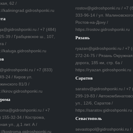
кая, 62 /
rostov@gidroshponki.ru / +7 (
://kaliningrad.gidroshponki.ru
333-96-14 / ул. Малиновского,
уга
Ростов-на-Дону /
ga@gidroshponki.ru / +7 (484)
https://rostov.gidroshponki.ru
25-39 / Грабцевское ш., 107,
Рязань
га /
ryazan@gidroshponki.ru / +7 
s://kaluga.gidroshponki.ru
272-24-75 / Рязань Окружная
ов
дорога, 185 км, стр. 6а /
v@gidroshponki.ru / +7 (833)
https://ryazan.gidroshponki.ru
49-24 / Киров ул.
Саратов
жинского 81/3 /
saratov@gidroshponki.ru / +7 
://kirov.gidroshponki.ru
299-19-83 / Автокомбинатовс
трома
ул., 12/6, Саратов /
roma@gidroshponki.ru / +7
https://saratov.gidroshponki.ru
) 155-32-34 / Кострома,
Севастополь
ная ул., д.1 лит. А /
sevastopol@gidroshponki.ru /
s://kostroma.gidroshponki.ru