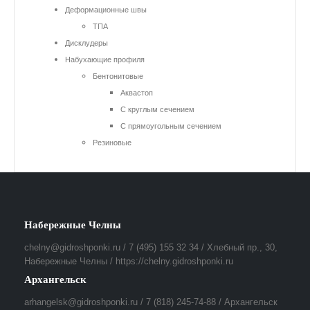
Деформационные швы
ТПА
Дисклудеры
Набухающие профиля
Бентонитовые
Аквастоп
С круглым сечением
С прямоугольным сечением
Резиновые
Набережные Челны
chelny@gidroshponki.ru / 7 (495) 155 32 34 / Хлебный пр., 30,
Набережные Челны / https://chelny.gidroshponki.ru
Архангельск
arhangelsk@gidroshponki.ru / 7 (818) 245-74-88 / Архангельск