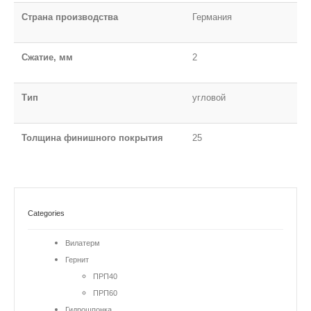
Страна производства
Германия
Сжатие, мм
2
Тип
угловой
Толщина финишного покрытия
25
Categories
Вилатерм
Гернит
ПРП40
ПРП60
Гидрошпонка