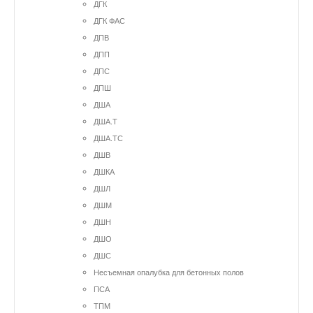
ДГК
ДГК ФАС
ДПВ
ДПП
ДПС
ДПШ
ДША
ДША.Т
ДША.ТС
ДШВ
ДШКА
ДШЛ
ДШМ
ДШН
ДШО
ДШС
Несъемная опалубка для бетонных полов
ПСА
ТПМ