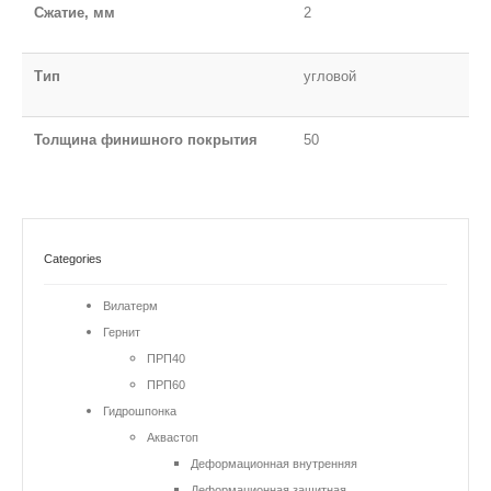
Сжатие, мм
2
Тип
угловой
Толщина финишного покрытия
50
Categories
Вилатерм
Гернит
ПРП40
ПРП60
Гидрошпонка
Аквастоп
Деформационная внутренняя
Деформационная защитная