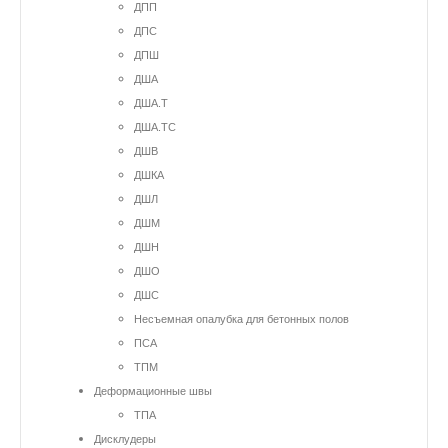
ДПП
ДПС
ДПШ
ДША
ДША.Т
ДША.ТС
ДШВ
ДШКА
ДШЛ
ДШМ
ДШН
ДШО
ДШС
Несъемная опалубка для бетонных полов
ПСА
ТПМ
Деформационные швы
ТПА
Дисклудеры