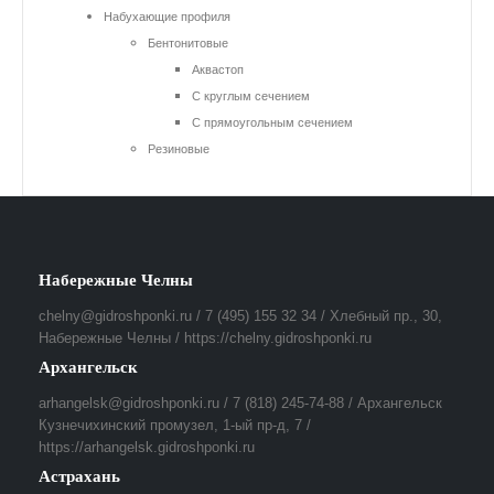
Набухающие профиля
Бентонитовые
Аквастоп
С круглым сечением
С прямоугольным сечением
Резиновые
Набережные Челны
chelny@gidroshponki.ru / 7 (495) 155 32 34 / Хлебный пр., 30,
Набережные Челны / https://chelny.gidroshponki.ru
Архангельск
arhangelsk@gidroshponki.ru / 7 (818) 245-74-88 / Архангельск
Кузнечихинский промузел, 1-ый пр-д, 7 /
https://arhangelsk.gidroshponki.ru
Астрахань