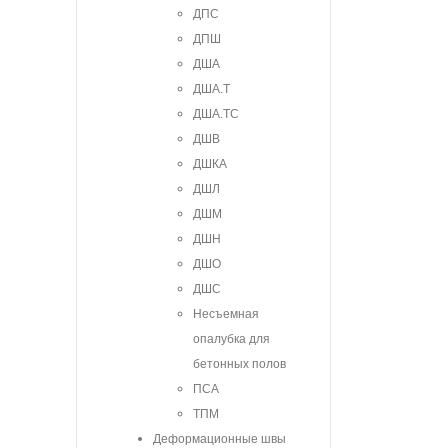
ДПС
ДПШ
ДША
ДША.Т
ДША.ТС
ДШВ
ДШКА
ДШЛ
ДШМ
ДШН
ДШО
ДШС
Несъемная
опалубка для
бетонных полов
ПСА
ТПМ
Деформационные швы