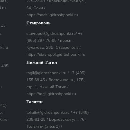
ная,
279-23-01 / Краснодонская ул.,
i.ru
64, Сочи /
https://sochi.gidroshponki.ru
Ставрополь
 +7
а
stavropol@gidroshponki.ru/ +7
(865) 297-76-98 / просп.
ki.ru
Кулакова, 28Б, Ставрополь /
https://stavropol.gidroshponki.ru
Нижний Тагил
7 495
tagil@gidroshponki.ru / +7 (495)
155 68 45 / Восточное ш., 17Б,
u
стр. 1, Нижний Тагил /
https://tagil.gidroshponki.ru
Толятти
841)
р.
toliatti@gidroshponki.ru / +7 (848)
ki.ru
238-81-25 / Борковская ул., 76,
Тольятти (этаж 1) /