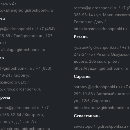
кая, 62 /
rostov@gidroshponki.ru / +7 (
://kaliningrad.gidroshponki.ru
333-96-14 / ул. Малиновского,
уга
Ростов-на-Дону /
ga@gidroshponki.ru / +7 (484)
https://rostov.gidroshponki.ru
25-39 / Грабцевское ш., 107,
Рязань
га /
ryazan@gidroshponki.ru / +7 
s://kaluga.gidroshponki.ru
272-24-75 / Рязань Окружная
ов
дорога, 185 км, стр. 6а /
v@gidroshponki.ru / +7 (833)
https://ryazan.gidroshponki.ru
49-24 / Киров ул.
Саратов
жинского 81/3 /
saratov@gidroshponki.ru / +7 
://kirov.gidroshponki.ru
299-19-83 / Автокомбинатовс
трома
ул., 12/6, Саратов /
roma@gidroshponki.ru / +7
https://saratov.gidroshponki.ru
) 155-32-34 / Кострома,
Севастополь
ная ул., д.1 лит. А /
sevastopol@gidroshponki.ru /
s://kostroma.gidroshponki.ru