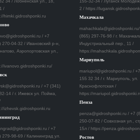
32 34 / Лобненская ул., 18,
155-32-34 / Луганск Молодеж
1 /
2 / https://lugansk.gidroshponk
://himki.gidroshponki.ru
Махачкала
ново
mahachkala@gidroshponki.ru/
ovo@gidroshponki.ru / +7
(865) 297-76-98 / г. Махачкал
) 270-04-32 / Ивановский р-н,
Индустриальный пер., 11 /
гнатово, Аэропортовская ул.,
https://mahachkala.gidroshpon
Мариуполь
://ivanovo.gidroshponki.ru/
mariupol@gidroshponki.ru / +
вск
155 32 34 / г. Мариуполь, ул.
vsk@gidroshponki.ru / +7 (341)
Краснофлотская /
82-14 / г. Ижевск ул. Пойма,
https://mariupol.gidroshponki.r
/
Пенза
://izhevsk.gidroshponki.ru
penza@gidroshponki.ru / +7 (
ининград
250-07-82 / Совхозная ул., ст
ningrad@gidroshponki.ru / +7
15л / https://penza.gidroshpon
) 279-98-69 / Калининград ул.
Ростов