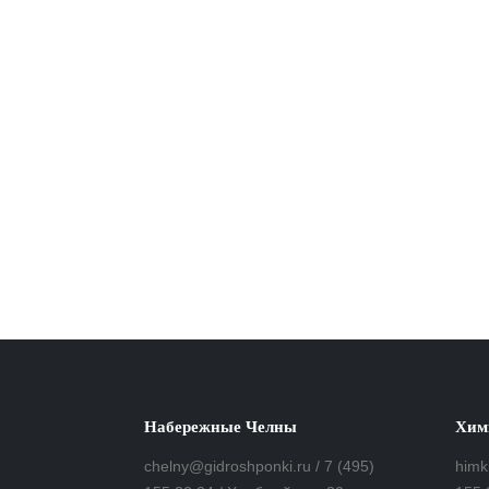
Набережные Челны
Хим
chelny@gidroshponki.ru / 7 (495)
himk