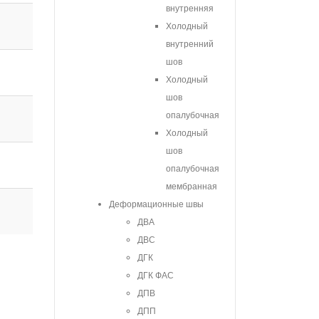
внутренняя
Холодный
внутренний
шов
Холодный
шов
опалубочная
Холодный
шов
опалубочная
мембранная
Деформационные швы
ДВА
ДВС
ДГК
ДГК ФАС
ДПВ
ДПП