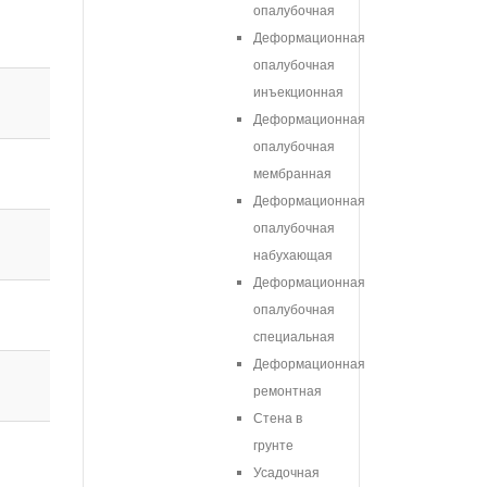
опалубочная
Деформационная
опалубочная
инъекционная
Деформационная
опалубочная
мембранная
Деформационная
опалубочная
набухающая
Деформационная
опалубочная
специальная
Деформационная
ремонтная
Стена в
грунте
Усадочная