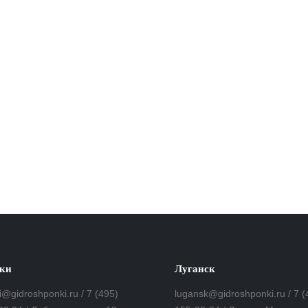
ки
Луганск
i@gidroshponki.ru / 7 (495)
lugansk@gidroshponki.ru / 7 (