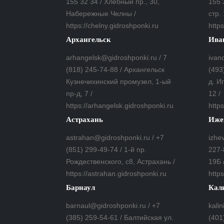
155 32 34 / Хлебный пр., 30,
155 
Набережные Челны /
стр. 
https://chelny.gidroshponki.ru
https
Архангельск
Ива
arhangelsk@gidroshponki.ru / 7
ivan
(818) 245-74-88 / Архангельск
(493
Кузнечихинский промузел, 1-ый
д. И
пр-д, 7 /
12 /
https://arhangelsk.gidroshponki.ru
https
Астрахань
Иже
astrahan@gidroshponki.ru / +7
izhe
(851) 299-49-74 / 1-й пр.
227-
Рождественского, с8, Астрахань /
19Б 
https://astrahan.gidroshponki.ru
https
Барнаул
Кал
barnaul@gidroshponki.ru / +7
kali
(385) 259-54-61 / Балтийская ул.
(401