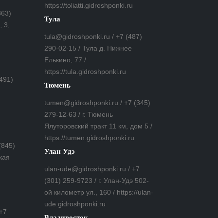
https://toliatti.gidroshponki.ru
863)
Тула
 3,
tula@gidroshponki.ru / +7 (487)
290-02-15 / Тула д. Нижнее
Елькино, 77 /
https://tula.gidroshponki.ru
(491)
Тюмень
tumen@gidroshponki.ru / +7 (345)
279-12-63 / г. Тюмень
Ялуторовский тракт 11 км, дом 5 /
https://tumen.gidroshponki.ru
(845)
Улан Удэ
кая
ulan-ude@gidroshponki.ru / +7
(301) 259-9723 / г. Улан-Удэ 502-
ой километр ул., 160 / https://ulan-
ude.gidroshponki.ru
 +7
Владивосток