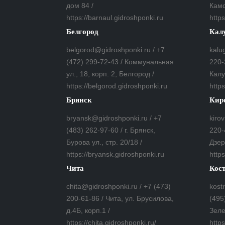
дом 84 /
Камс
https://barnaul.gidroshponki.ru
https
Белгород
Кал
belgorod@gidroshponki.ru / +7
kalu
(472) 299-72-43 / Коммунальная
220-
ул., 18, корп. 2, Белгород /
Калу
https://belgorod.gidroshponki.ru
http
Брянск
Кир
bryansk@gidroshponki.ru / +7
kiro
(483) 262-97-60 / г. Брянск,
220-
Бурова ул., стр. 20/18 /
Дзер
https://bryansk.gidroshponki.ru
https
Чита
Кос
chita@gidroshponki.ru / +7 (473)
kost
200-61-86 / Чита, ул. Брусилова,
(495
д.4Б, корп.1 /
Зеле
https://chita.gidroshponki.ru/
http