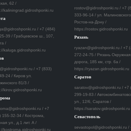
кая, 62 /
rostov@gidroshponki.ru / +7 (
://kaliningrad.gidroshponki.ru
333-96-14 / ул. Малиновского,
уга
Ростов-на-Дону /
ga@gidroshponki.ru / +7 (484)
https://rostov.gidroshponki.ru
25-39 / Грабцевское ш., 107,
Рязань
га /
ryazan@gidroshponki.ru / +7 
s://kaluga.gidroshponki.ru
272-24-75 / Рязань Окружная
ов
дорога, 185 км, стр. 6а /
v@gidroshponki.ru / +7 (833)
https://ryazan.gidroshponki.ru
49-24 / Киров ул.
Саратов
жинского 81/3 /
saratov@gidroshponki.ru / +7 
://kirov.gidroshponki.ru
299-19-83 / Автокомбинатовс
трома
ул., 12/6, Саратов /
roma@gidroshponki.ru / +7
https://saratov.gidroshponki.ru
) 155-32-34 / Кострома,
Севастополь
ная ул., д.1 лит. А /
sevastopol@gidroshponki.ru /
s://kostroma.gidroshponki.ru