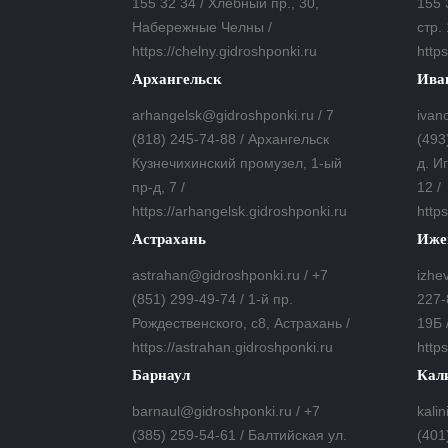
155 32 34 / Хлебный пр., 30,
155 
Набережные Челны /
стр. 
https://chelny.gidroshponki.ru
https
Архангельск
Ива
arhangelsk@gidroshponki.ru / 7
ivan
(818) 245-74-88 / Архангельск
(493
Кузнечихинский промузел, 1-ый
д. И
пр-д, 7 /
12 /
https://arhangelsk.gidroshponki.ru
https
Астрахань
Иже
astrahan@gidroshponki.ru / +7
izhe
(851) 299-49-74 / 1-й пр.
227-
Рождественского, с8, Астрахань /
19Б 
https://astrahan.gidroshponki.ru
https
Барнаул
Кал
barnaul@gidroshponki.ru / +7
kali
(385) 259-54-61 / Балтийская ул.
(401