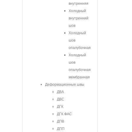
внутренняя
Холодный
внутренний
шов
Холодный
шов
опалубочная
Холодный
шов
опалубочная
мембранная
Деформационные швы
ДВА
ДВС
ДГК
ДГК ФАС
ДПВ
ДПП