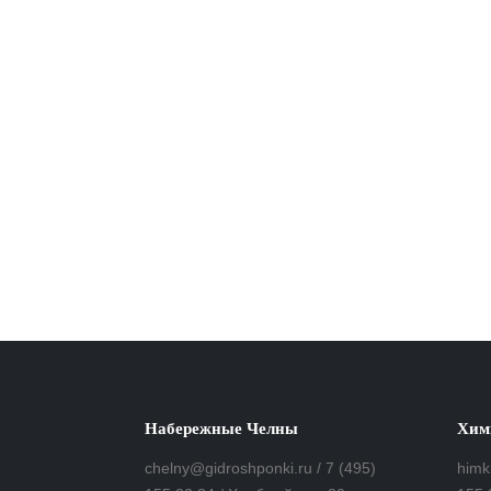
Набережные Челны
Хим
chelny@gidroshponki.ru / 7 (495)
himk