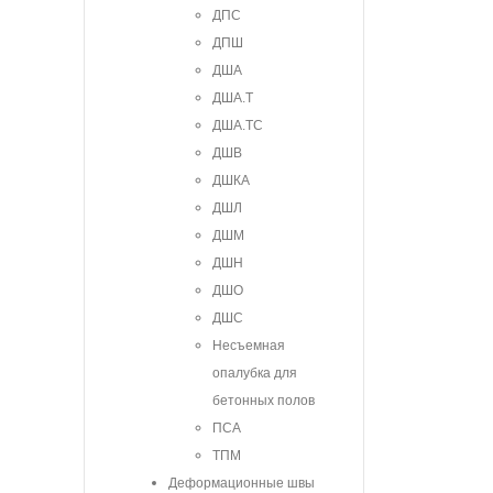
ДПС
ДПШ
ДША
ДША.Т
ДША.ТС
ДШВ
ДШКА
ДШЛ
ДШМ
ДШН
ДШО
ДШС
Несъемная
опалубка для
бетонных полов
ПСА
ТПМ
Деформационные швы