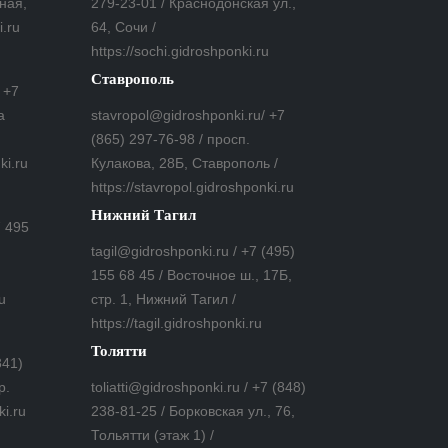
ная,
279-23-01 / Краснодонская ул.,
i.ru
64, Сочи /
https://sochi.gidroshponki.ru
Ставрополь
 +7
а
stavropol@gidroshponki.ru/ +7
(865) 297-76-98 / просп.
ki.ru
Кулакова, 28Б, Ставрополь /
https://stavropol.gidroshponki.ru
Нижний Тагил
7 495
tagil@gidroshponki.ru / +7 (495)
155 68 45 / Восточное ш., 17Б,
u
стр. 1, Нижний Тагил /
https://tagil.gidroshponki.ru
Толятти
841)
р.
toliatti@gidroshponki.ru / +7 (848)
ki.ru
238-81-25 / Борковская ул., 76,
Тольятти (этаж 1) /