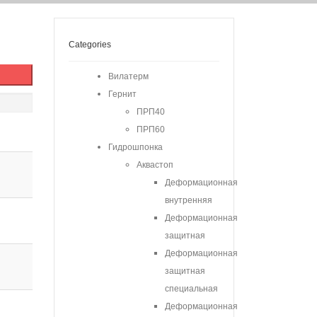
Categories
Вилатерм
Гернит
ПРП40
ПРП60
Гидрошпонка
Аквастоп
Деформационная
внутренняя
Деформационная
защитная
Деформационная
защитная
специальная
Деформационная