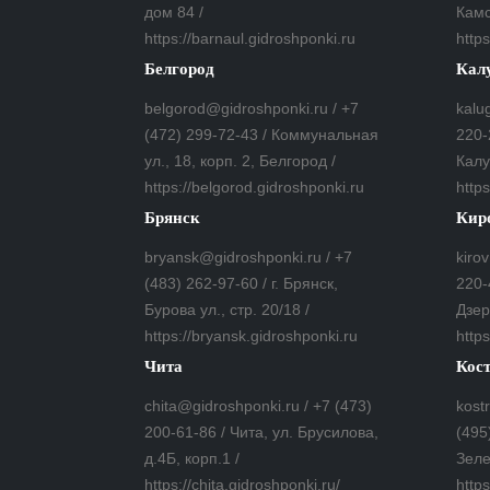
дом 84 /
Камс
https://barnaul.gidroshponki.ru
https
Белгород
Кал
belgorod@gidroshponki.ru / +7
kalu
(472) 299-72-43 / Коммунальная
220-
ул., 18, корп. 2, Белгород /
Калу
https://belgorod.gidroshponki.ru
http
Брянск
Кир
bryansk@gidroshponki.ru / +7
kiro
(483) 262-97-60 / г. Брянск,
220-
Бурова ул., стр. 20/18 /
Дзер
https://bryansk.gidroshponki.ru
https
Чита
Кос
chita@gidroshponki.ru / +7 (473)
kost
200-61-86 / Чита, ул. Брусилова,
(495
д.4Б, корп.1 /
Зеле
https://chita.gidroshponki.ru/
http