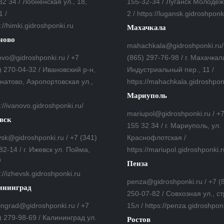
32 34 / Лобненская ул., 18,
155-32-34 / Луганск Молодеж
1 /
2 / https://lugansk.gidroshponk
://himki.gidroshponki.ru
Махачкала
ново
mahachkala@gidroshponki.ru/
ovo@gidroshponki.ru / +7
(865) 297-76-98 / г. Махачкал
) 270-04-32 / Ивановский р-н,
Индустриальный пер., 11 /
гнатово, Аэропортовская ул.,
https://mahachkala.gidroshpon
Мариуполь
://ivanovo.gidroshponki.ru/
mariupol@gidroshponki.ru / +
вск
155 32 34 / г. Мариуполь, ул.
vsk@gidroshponki.ru / +7 (341)
Краснофлотская /
82-14 / г. Ижевск ул. Пойма,
https://mariupol.gidroshponki.r
/
Пенза
://izhevsk.gidroshponki.ru
penza@gidroshponki.ru / +7 (
ининград
250-07-82 / Совхозная ул., ст
ningrad@gidroshponki.ru / +7
15л / https://penza.gidroshpon
) 279-98-69 / Калининград ул.
Ростов