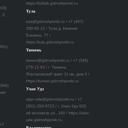
https://toliatti.gidroshponki.ru
863)
Тула
 3,
tula@gidroshponki.ru / +7 (487)
290-02-15 / Тула д. Нижнее
Елькино, 77 /
https://tula.gidroshponki.ru
(491)
Тюмень
tumen@gidroshponki.ru / +7 (345)
279-12-63 / г. Тюмень
Ялуторовский тракт 11 км, дом 5 /
https://tumen.gidroshponki.ru
(845)
Улан Удэ
кая
ulan-ude@gidroshponki.ru / +7
(301) 259-9723 / г. Улан-Удэ 502-
ой километр ул., 160 / https://ulan-
ude.gidroshponki.ru
 +7
Владивосток