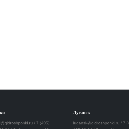
ки
Луганск
i@gidroshponki.ru / 7 (495)
lugansk@gidroshponki.ru / 7 (