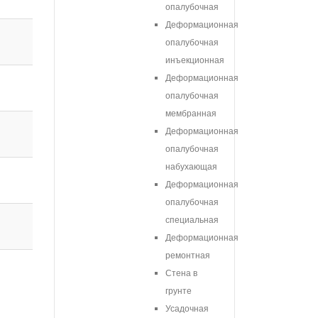
опалубочная
Деформационная
опалубочная
инъекционная
Деформационная
опалубочная
мембранная
Деформационная
опалубочная
набухающая
Деформационная
опалубочная
специальная
Деформационная
ремонтная
Стена в
грунте
Усадочная