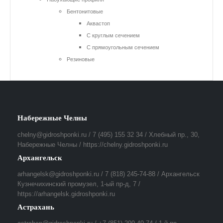
Бентонитовые
Аквастоп
С круглым сечением
С прямоугольным сечением
Резиновые
Набережные Челны
chelny@gidroshponki.ru / 7 (495) 155 32 34 / Хлебный пр., 30,
Набережные Челны / https://chelny.gidroshponki.ru
Архангельск
arhangelsk@gidroshponki.ru / 7 (818) 245-74-88 / Архангельск
Кузнечихинский промузел, 1-ый пр-д, 7 /
https://arhangelsk.gidroshponki.ru
Астрахань