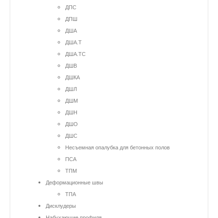
ДПС
ДПШ
ДША
ДША.Т
ДША.ТС
ДШВ
ДШКА
ДШЛ
ДШМ
ДШН
ДШО
ДШС
Несъемная опалубка для бетонных полов
ПСА
ТПМ
Деформационные швы
ТПА
Дисклудеры
Набухающие профиля