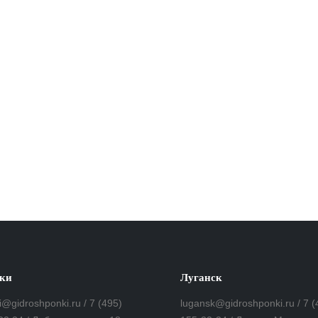
ки
Луганск
i@gidroshponki.ru / 7 (495)
lugansk@gidroshponki.ru / 7 (