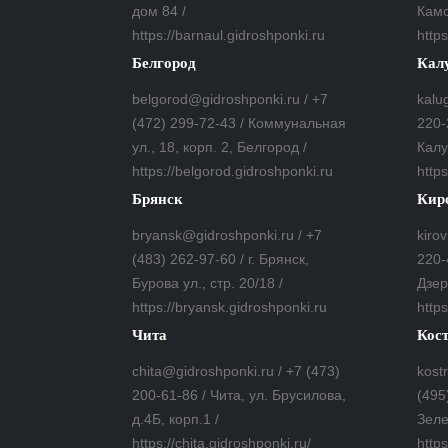
дом 84 /
Камс
https://barnaul.gidroshponki.ru
https
Белгород
Кал
belgorod@gidroshponki.ru / +7
kalu
(472) 299-72-43 / Коммунальная
220-
ул., 18, корп. 2, Белгород /
Калу
https://belgorod.gidroshponki.ru
http
Брянск
Кир
bryansk@gidroshponki.ru / +7
kiro
(483) 262-97-60 / г. Брянск,
220-
Бурова ул., стр. 20/18 /
Дзер
https://bryansk.gidroshponki.ru
https
Чита
Кос
chita@gidroshponki.ru / +7 (473)
kost
200-61-86 / Чита, ул. Брусилова,
(495
д.4Б, корп.1 /
Зеле
https://chita.gidroshponki.ru/
http