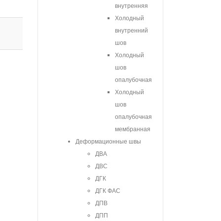
внутренняя
Холодный
внутренний
шов
Холодный
шов
опалубочная
Холодный
шов
опалубочная
мембранная
Деформационные швы
ДВА
ДВС
ДГК
ДГК ФАС
ДПВ
ДПП