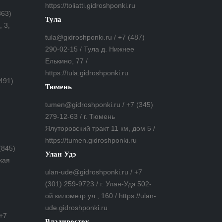
https://toliatti.gidroshponki.ru
863)
Тула
 3,
tula@gidroshponki.ru / +7 (487)
290-02-15 / Тула д. Нижнее
Елькино, 77 /
https://tula.gidroshponki.ru
(491)
Тюмень
tumen@gidroshponki.ru / +7 (345)
279-12-63 / г. Тюмень
Ялуторовский тракт 11 км, дом 5 /
https://tumen.gidroshponki.ru
(845)
Улан Удэ
кая
ulan-ude@gidroshponki.ru / +7
(301) 259-9723 / г. Улан-Удэ 502-
ой километр ул., 160 / https://ulan-
ude.gidroshponki.ru
 +7
Владивосток