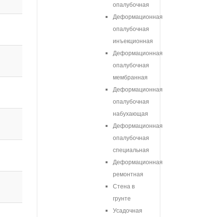
опалубочная
Деформационная
опалубочная
инъекционная
Деформационная
опалубочная
мембранная
Деформационная
опалубочная
набухающая
Деформационная
опалубочная
специальная
Деформационная
ремонтная
Стена в
грунте
Усадочная