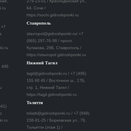
ная,
279-23-01 / Краснодонская ул.,
i.ru
64, Сочи /
https://sochi.gidroshponki.ru
Ставрополь
 +7
а
stavropol@gidroshponki.ru/ +7
(865) 297-76-98 / просп.
ki.ru
Кулакова, 28Б, Ставрополь /
https://stavropol.gidroshponki.ru
Нижний Тагил
7 495
tagil@gidroshponki.ru / +7 (495)
155 68 45 / Восточное ш., 17Б,
u
стр. 1, Нижний Тагил /
https://tagil.gidroshponki.ru
Толятти
841)
р.
toliatti@gidroshponki.ru / +7 (848)
ki.ru
238-81-25 / Борковская ул., 76,
Тольятти (этаж 1) /