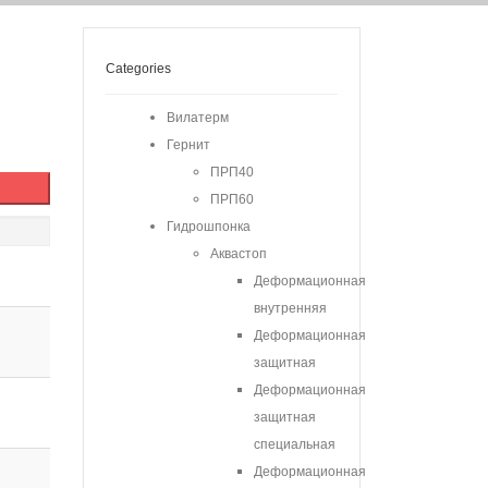
Categories
Вилатерм
Гернит
ПРП40
ПРП60
Гидрошпонка
Аквастоп
Деформационная
внутренняя
Деформационная
защитная
Деформационная
защитная
специальная
Деформационная