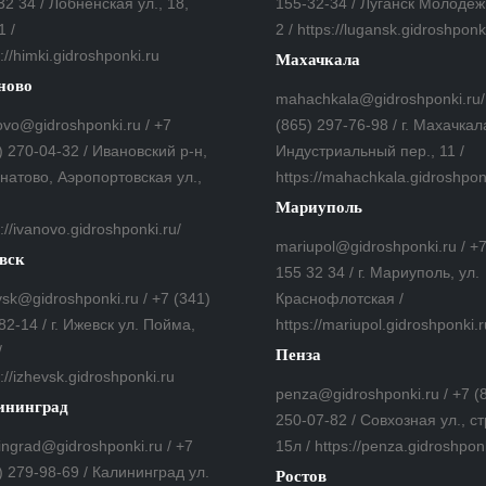
32 34 / Лобненская ул., 18,
155-32-34 / Луганск Молодеж
1 /
2 / https://lugansk.gidroshponk
://himki.gidroshponki.ru
Махачкала
ново
mahachkala@gidroshponki.ru/
ovo@gidroshponki.ru / +7
(865) 297-76-98 / г. Махачкал
) 270-04-32 / Ивановский р-н,
Индустриальный пер., 11 /
гнатово, Аэропортовская ул.,
https://mahachkala.gidroshpon
Мариуполь
://ivanovo.gidroshponki.ru/
mariupol@gidroshponki.ru / +
вск
155 32 34 / г. Мариуполь, ул.
vsk@gidroshponki.ru / +7 (341)
Краснофлотская /
82-14 / г. Ижевск ул. Пойма,
https://mariupol.gidroshponki.r
/
Пенза
://izhevsk.gidroshponki.ru
penza@gidroshponki.ru / +7 (
ининград
250-07-82 / Совхозная ул., ст
ningrad@gidroshponki.ru / +7
15л / https://penza.gidroshpon
) 279-98-69 / Калининград ул.
Ростов