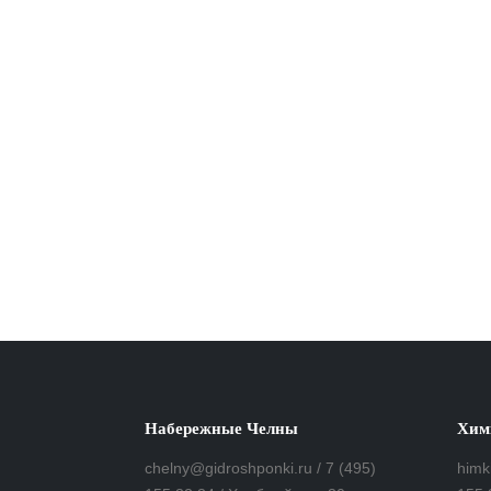
Набережные Челны
Хим
chelny@gidroshponki.ru / 7 (495)
himk