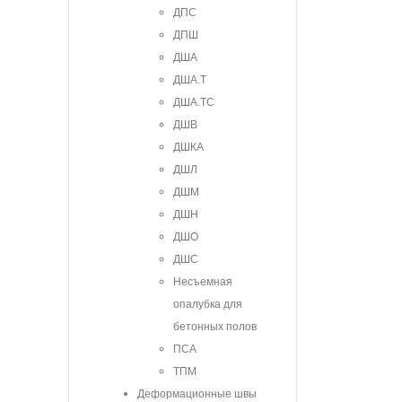
ДПС
ДПШ
ДША
ДША.Т
ДША.ТС
ДШВ
ДШКА
ДШЛ
ДШМ
ДШН
ДШО
ДШС
Несъемная
опалубка для
бетонных полов
ПСА
ТПМ
Деформационные швы