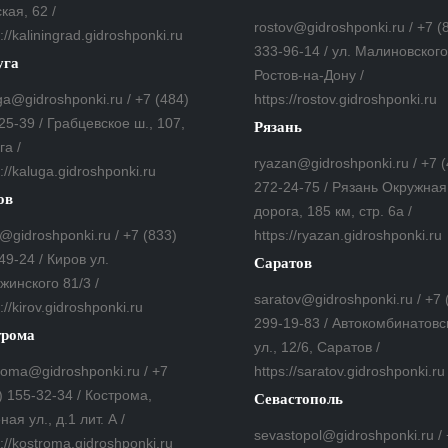
кая, 62 /
rostov@gidroshponki.ru / +7 (
://kaliningrad.gidroshponki.ru
333-96-14 / ул. Малиновского,
уга
Ростов-на-Дону /
ga@gidroshponki.ru / +7 (484)
https://rostov.gidroshponki.ru
25-39 / Грабцевское ш., 107,
Рязань
га /
ryazan@gidroshponki.ru / +7 
s://kaluga.gidroshponki.ru
272-24-75 / Рязань Окружная
ов
дорога, 185 км, стр. 6а /
v@gidroshponki.ru / +7 (833)
https://ryazan.gidroshponki.ru
49-24 / Киров ул.
Саратов
жинского 81/3 /
saratov@gidroshponki.ru / +7 
://kirov.gidroshponki.ru
299-19-83 / Автокомбинатовс
трома
ул., 12/6, Саратов /
roma@gidroshponki.ru / +7
https://saratov.gidroshponki.ru
) 155-32-34 / Кострома,
Севастополь
ная ул., д.1 лит. А /
sevastopol@gidroshponki.ru /
s://kostroma.gidroshponki.ru