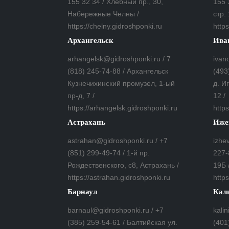
155 32 34 / Хлебный пр., 30,
155 
Набережные Челны /
стр. 
https://chelny.gidroshponki.ru
https
Архангельск
Ива
arhangelsk@gidroshponki.ru / 7
ivan
(818) 245-74-88 / Архангельск
(493
Кузнечихинский промузел, 1-ый
д. И
пр-д, 7 /
12 /
https://arhangelsk.gidroshponki.ru
https
Астрахань
Иже
astrahan@gidroshponki.ru / +7
izhe
(851) 299-49-74 / 1-й пр.
227-
Рождественского, с8, Астрахань /
19Б 
https://astrahan.gidroshponki.ru
https
Барнаул
Кал
barnaul@gidroshponki.ru / +7
kali
(385) 259-54-61 / Балтийская ул.
(401