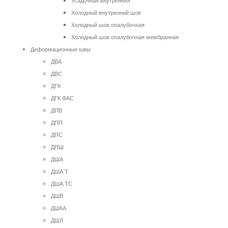
Усадочная внутренняя
Холодный внутренний шов
Холодный шов опалубочная
Холодный шов опалубочная мембранная
Деформационные швы
ДВА
ДВС
ДГК
ДГК ФАС
ДПВ
ДПП
ДПС
ДПШ
ДША
ДША.Т
ДША.ТС
ДШВ
ДШКА
ДШЛ