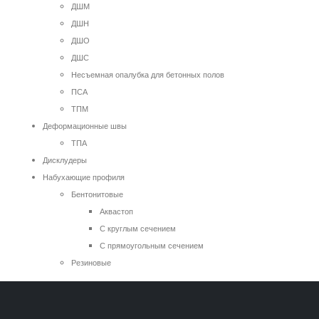
ДШМ
ДШН
ДШО
ДШС
Несъемная опалубка для бетонных полов
ПСА
ТПМ
Деформационные швы
ТПА
Дисклудеры
Набухающие профиля
Бентонитовые
Аквастоп
С круглым сечением
С прямоугольным сечением
Резиновые