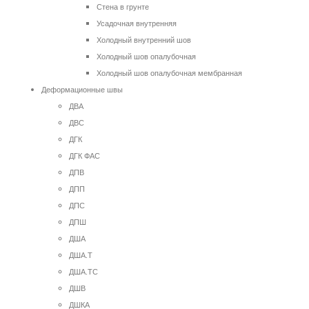
Стена в грунте
Усадочная внутренняя
Холодный внутренний шов
Холодный шов опалубочная
Холодный шов опалубочная мембранная
Деформационные швы
ДВА
ДВС
ДГК
ДГК ФАС
ДПВ
ДПП
ДПС
ДПШ
ДША
ДША.Т
ДША.ТС
ДШВ
ДШКА