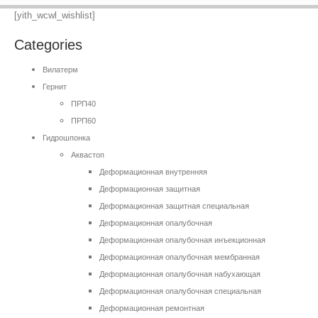
[yith_wcwl_wishlist]
Categories
Вилатерм
Гернит
ПРП40
ПРП60
Гидрошпонка
Аквастоп
Деформационная внутренняя
Деформационная защитная
Деформационная защитная специальная
Деформационная опалубочная
Деформационная опалубочная инъекционная
Деформационная опалубочная мембранная
Деформационная опалубочная набухающая
Деформационная опалубочная специальная
Деформационная ремонтная