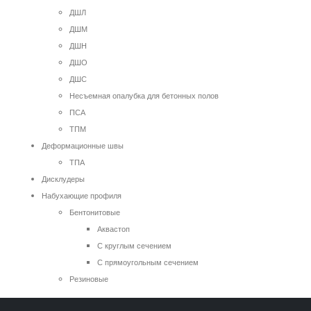
ДШЛ
ДШМ
ДШН
ДШО
ДШС
Несъемная опалубка для бетонных полов
ПСА
ТПМ
Деформационные швы
ТПА
Дисклудеры
Набухающие профиля
Бентонитовые
Аквастоп
С круглым сечением
С прямоугольным сечением
Резиновые